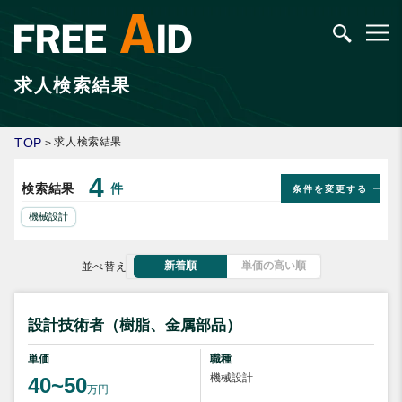
求人検索結果
TOP
求人検索結果
>
4
検索結果
件
条件を変更する
機械設計
新着順
単価の高い順
並べ替え
設計技術者（樹脂、金属部品）
単価
職種
機械設計
40~50
万円