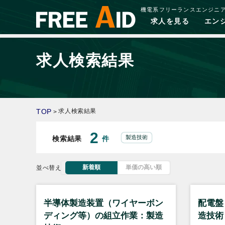
機電系フリーランスエンジニ
求人を見る
エン
求人検索結果
TOP
求人検索結果
>
2
製造技術
検索結果
件
新着順
単価の高い順
並べ替え
半導体製造装置（ワイヤーボン
配電盤
ディング等）の組立作業：製造
造技術