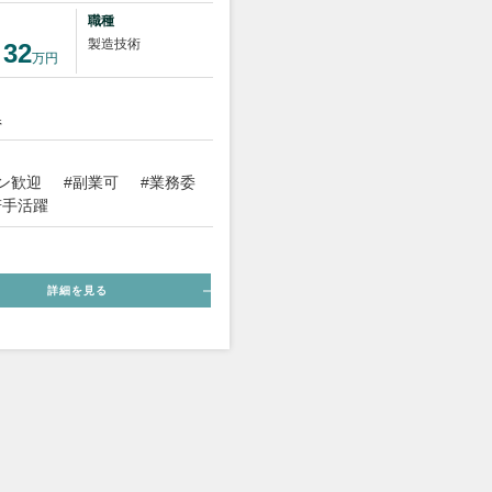
職種
製造技術
～32
万円
県
ン歓迎
#副業可
#業務委
若手活躍
詳細を見る