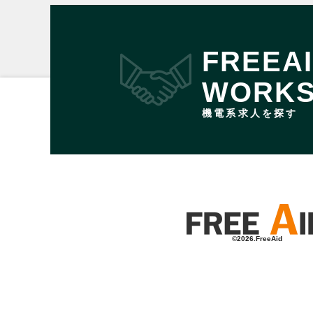
FREEA
WORK
機電系求人を探す
©2026.FreeAid