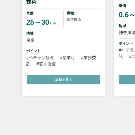
技術
単価
0.6
単価
職種
製造技術
25～30
万円
地域
神奈川
地域
東京
ポイント
#ベテラ
ポイント
託
#
#ベテラン歓迎
#副業可
#業務委
託
#若手活躍
詳細を見る