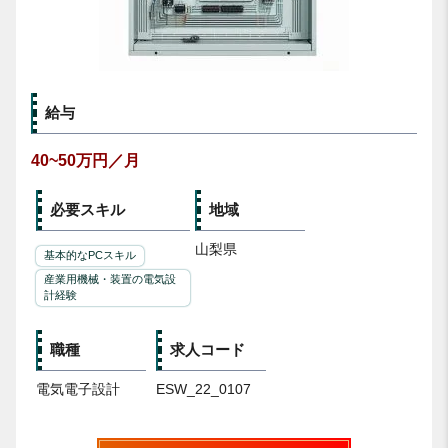
給与
40~50万円／月
必要スキル
地域
山梨県
基本的なPCスキル
産業用機械・装置の電気設
計経験
職種
求人コード
電気電子設計
ESW_22_0107