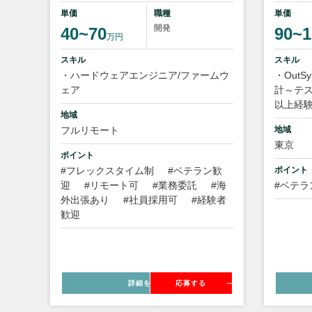
単価
職種
単価
開発
40~70
90~1
万円
スキル
スキル
・ハードウェアエンジニア/ファームウ
・Out
ェア
計～テス
以上経
地域
フルリモート
地域
東京
ポイント
#フレックスタイム制
#ベテラン歓
ポイント
迎
#リモート可
#業務委託
#海
#ベテラ
外出張あり
#社員採用可
#経験者
歓迎
詳細を見る
応募する