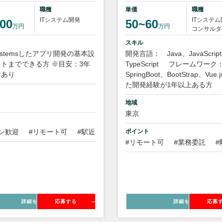
職種
単価
職種
ITシステム開発
ITシステ
00
50~60
万円
万円
コンサルタ
スキル
Systemsしたアプリ開発の基本設
開発言語： Java、JavaScrip
トまでできる方 ※目安：3年
TypeScript
フレームワー
験あり
SpringBoot、BootStrap、Vue
た開発経験が1年以上ある方
地域
東京
ン歓迎
#リモート可
#駅近
ポイント
#リモート可
#業務委託
#
詳細を見る
応募する
詳細を見る
応募