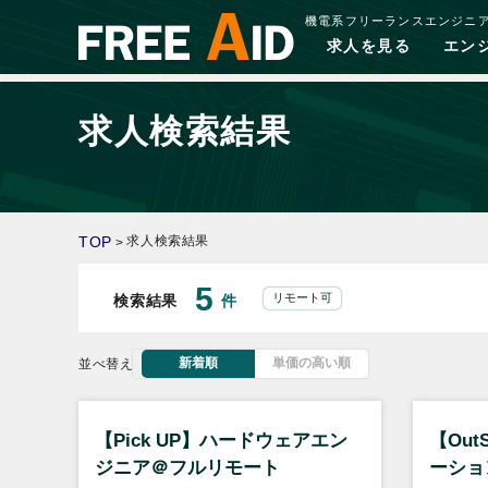
機電系フリーランスエンジニ
求人を見る
エン
求人検索結果
TOP
求人検索結果
>
5
リモート可
検索結果
件
新着順
単価の高い順
並べ替え
【Pick UP】ハードウェアエン
【Out
ジニア＠フルリモート
ーショ