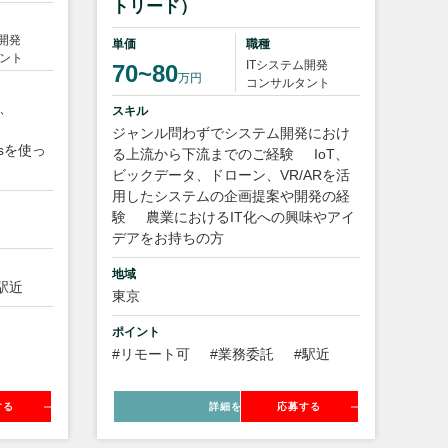
トリード）
ム開発
単価
職種
ント
ITシステム開発
70~80
万円
コンサルタント
t、
スキル
ク：
ジャンル問わずでシステム開発におけ
.jsを使っ
る上流から下流までのご経験
IoT、
ビックデータ、ドローン、VR/ARを活
用したシステムの企画提案や開発の経
験
農業におけるIT化への興味やアイ
デアをお持ちの方
地域
駅近
東京
ポイント
#リモート可
#業務委託
#駅近
する
詳細を見る
応募する