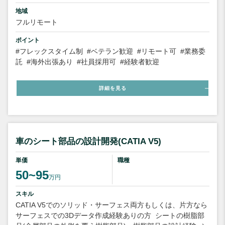
地域
フルリモート
ポイント
#フレックスタイム制
#ベテラン歓迎
#リモート可
#業務委
託
#海外出張あり
#社員採用可
#経験者歓迎
詳細を見る
車のシート部品の設計開発(CATIA V5)
単価
職種
50~95
万円
スキル
CATIA V5でのソリッド・サーフェス両方もしくは、片方なら
サーフェスでの3Dデータ作成経験ありの方
シートの樹脂部