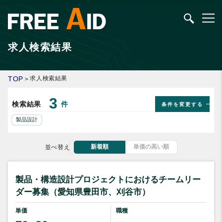
求人検索結果
TOP
求人検索結果
>
3
検索結果
件
条件を変更する
製品設計
新着順
単価の高い順
並べ替え
製品・構造設計プロジェクトにおけるチームリー
ダー募集（愛知県豊田市、刈谷市）
単価
職種