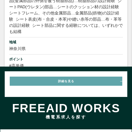
品(金属部品の外側を覆う樹脂部品)…樹脂部品の設計経験
シ
ートPAD(ウレタン)部品…シートのクッション材の設計経験
シートフレーム、その他金属部品…金属部品(鉄物)の設計経
験
シート表皮(布・合皮・本革)や縫い糸等の部品…布・革等
の設計経験
シート部品に関する経験については、いずれかで
も結構
地域
神奈川県
ポイント
#高単価
詳細を見る
FREEAID WORKS
機電系求人を探す